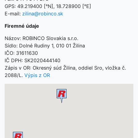
GPS: 49.219400 [°N], 18.728900 [°E]
E-mail:
zilina@robinco.sk
Firemné údaje
Názov: ROBINCO Slovakia s.r.o.
Sídlo: Dolné Rudiny 1, 010 01 Žilina
IČO: 31611630
IČ DPH: SK2020444140
Zápis v OR: Okresný súd Žilina, oddiel Sro, vložka č.
2088/L.
Výpis z OR