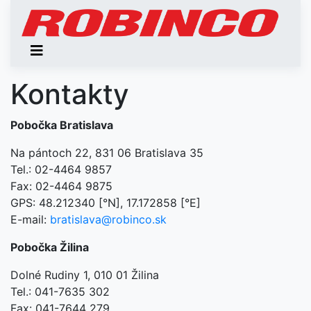
Kontakty
Pobočka Bratislava
Na pántoch 22, 831 06 Bratislava 35
Tel.: 02-4464 9857
Fax: 02-4464 9875
GPS: 48.212340 [°N], 17.172858 [°E]
E-mail:
bratislava@robinco.sk
Pobočka Žilina
Dolné Rudiny 1, 010 01 Žilina
Tel.: 041-7635 302
Fax: 041-7644 279