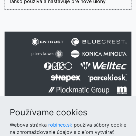
ľahko používa a nastavuje pre nové úlohy.
Používame cookies
Webová stránka
robinco.sk
používa súbory cookie
@2026 ROBINCO Slovakia s.r.o. All rights
na zhromažďovanie údajov s cieľom vytvárať
reserved.